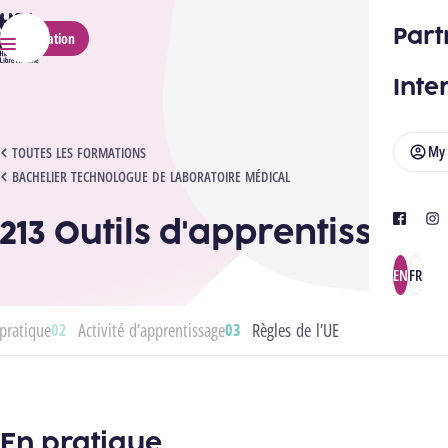
HELMo
Part
Application
Menu
Inte
My
213 OUTILS D'APPRENTISSAGE
TOUTES LES FORMATIONS
BACHELIER TECHNOLOGUE DE LABORATOIRE MÉDICAL
213 Outils d'apprentissage
facebook
ins
EN
FR
pratique
Activité d’apprentissage
Règles de l’UE
En pratique