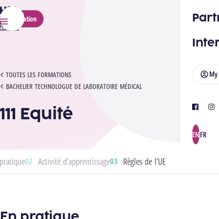
HELMo
Part
Application
Menu
Inte
My
111 EQUITÉ
TOUTES LES FORMATIONS
BACHELIER TECHNOLOGUE DE LABORATOIRE MÉDICAL
111 Equité
facebook
ins
EN
FR
pratique
Activité d’apprentissage
Règles de l’UE
En pratique