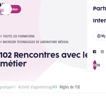
HELMo
Part
Application
Menu
Inte
My
102 RENCONTRES AVEC LE MÉTIER
TOUTES LES FORMATIONS
BACHELIER TECHNOLOGUE DE LABORATOIRE MÉDICAL
102 Rencontres avec le
facebook
ins
métier
EN
FR
pratique
Activité d’apprentissage
Règles de l’UE