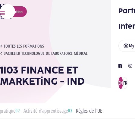
HELMo
Part
Application
Menu
Inte
My
1I03 FINANCE ET MARKETING - IND
TOUTES LES FORMATIONS
BACHELIER TECHNOLOGUE DE LABORATOIRE MÉDICAL
1I03 FINANCE ET
facebook
ins
MARKETiNG - IND
EN
FR
pratique
Activité d’apprentissage
Règles de l’UE