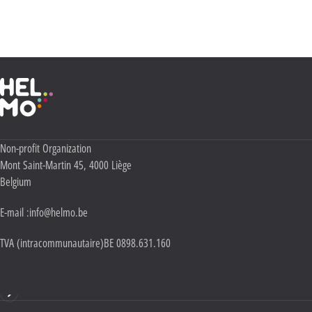
quant à l’utilisation, la protection et le stockage de ces données, veuillez consulter notre
Politique Vie privée
.
Haute École Libre Mosane
Adresse :
Non-profit Organization
Mont Saint-Martin 45
,
4000
Liège
Belgium
E-mail :
info@helmo.be
TVA (intracommunautaire)
BE 0898.631.160
Mentions