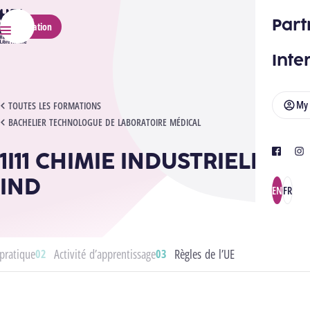
HELMo
Part
Application
Menu
Inte
My
1I11 CHIMIE INDUSTRIELLE - IND
TOUTES LES FORMATIONS
BACHELIER TECHNOLOGUE DE LABORATOIRE MÉDICAL
1I11 CHIMIE INDUSTRIELLE -
facebook
ins
IND
EN
FR
pratique
Activité d’apprentissage
Règles de l’UE