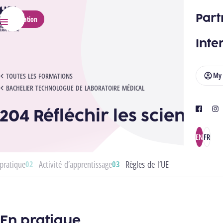
HELMo
Part
Application
Menu
Inte
My
204 RÉFLÉCHIR LES SCIENCES
TOUTES LES FORMATIONS
BACHELIER TECHNOLOGUE DE LABORATOIRE MÉDICAL
204 Réfléchir les sciences
facebook
ins
EN
FR
pratique
Activité d’apprentissage
Règles de l’UE
En pratique