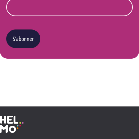
S’abonner
Vous pouvez changer d’avis à tout moment en cliquant sur le lien « Se désinscrire » situé
dans le pied de page de tout e-mail que vous recevrez de notre part. Pour plus de détails
quant à l’utilisation, la protection et le stockage de ces données, veuillez consulter notre
Politique Vie privée
.
Haute École Libre Mosane