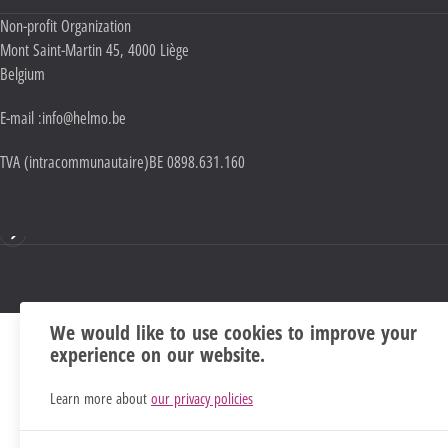
Adresse :
Non-profit Organization
Mont Saint-Martin 45
,
4000
Liège
Belgium
E-mail :
info@helmo.be
TVA (intracommunautaire)
BE 0898.631.160
Mentions
We would like to use cookies to improve your
experience on our website.
Learn more about
our privacy policies