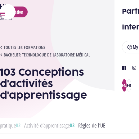
HELMo
Part
Application
Menu
Inte
My
103 CONCEPTIONS D'ACTIVITÉS D'APPRENTISSAGE
TOUTES LES FORMATIONS
BACHELIER TECHNOLOGUE DE LABORATOIRE MÉDICAL
103 Conceptions
facebook
ins
d'activités
EN
FR
d'apprentissage
pratique
Activité d’apprentissage
Règles de l’UE