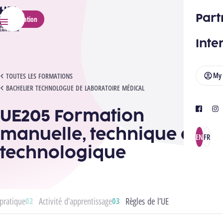
HELMo
Part
Application
Menu
Inte
My
UE205 FORMATION MANUELLE, TECHNIQUE ET TECHNOLOGIQUE
TOUTES LES FORMATIONS
BACHELIER TECHNOLOGUE DE LABORATOIRE MÉDICAL
UE205 Formation
facebook
ins
manuelle, technique et
EN
FR
technologique
pratique
Activité d’apprentissage
Règles de l’UE