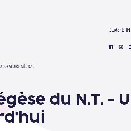
Students IN
facebook
instagr
l
LABORATOIRE MÉDICAL
xégèse du N.T. - 
rd'hui