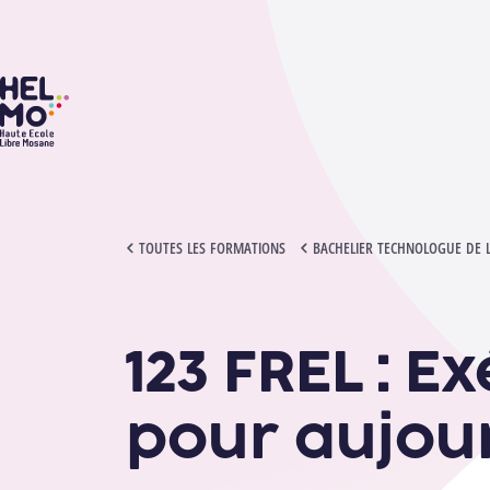
HELMo
123 FREL : EXÉGÈSE DU N.T. - UN SENS POUR AUJOURD'HUI
TOUTES LES FORMATIONS
BACHELIER TECHNOLOGUE DE 
123 FREL : E
pour aujou