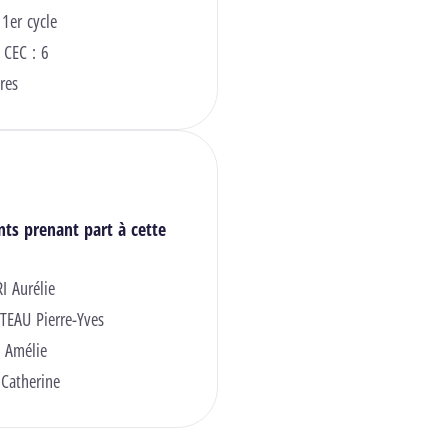
 1er cycle
 CEC : 6
res
nts prenant part à cette
I Aurélie
EAU Pierre-Yves
 Amélie
Catherine