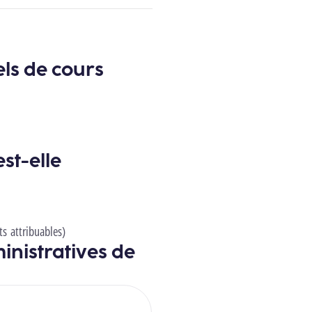
els de cours
st-elle
ts attribuables)
inistratives de