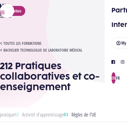
HELMo
Part
Application
Menu
Inte
My
212 PRATIQUES COLLABORATIVES ET CO-ENSEIGNEMENT
TOUTES LES FORMATIONS
BACHELIER TECHNOLOGUE DE LABORATOIRE MÉDICAL
212 Pratiques
facebook
ins
collaboratives et co-
EN
FR
enseignement
pratique
Activité d’apprentissage
Règles de l’UE