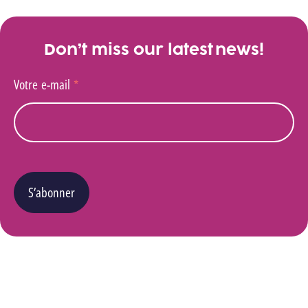
Don’t miss our latest news!
Votre e-mail
*
S’abonner
Vous pouvez changer d’avis à tout moment en cliquant sur le lien « Se désinscrire » situé
dans le pied de page de tout e-mail que vous recevrez de notre part. Pour plus de détails
quant à l’utilisation, la protection et le stockage de ces données, veuillez consulter notre
Politique Vie privée
.