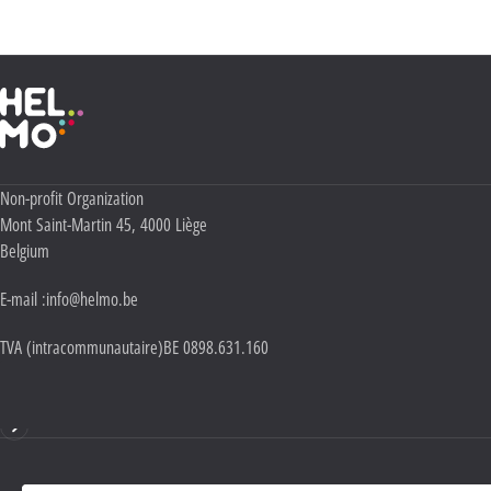
Haute École Libre Mosane
Adresse :
Non-profit Organization
Mont Saint-Martin 45
,
4000
Liège
Belgium
E-mail :
info@helmo.be
TVA (intracommunautaire)
BE 0898.631.160
Mentions