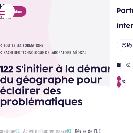
HELMo
Part
Application
Menu
Inte
My
122 S'INITIER À LA DÉMARCHE DU GÉOGRAPHE POUR ÉCLAIRER DES PROBLÉMATIQ
TOUTES LES FORMATIONS
BACHELIER TECHNOLOGUE DE LABORATOIRE MÉDICAL
122 S'initier à la démarche
facebook
ins
du géographe pour
EN
FR
éclairer des
problématiques
pratique
Activité d’apprentissage
Règles de l’UE