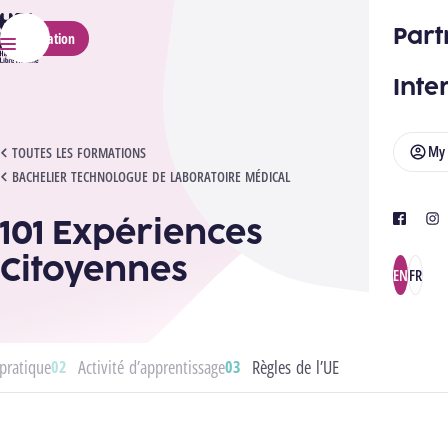
HELMo
Part
Application
Menu
Inte
My
101 EXPÉRIENCES CITOYENNES
TOUTES LES FORMATIONS
BACHELIER TECHNOLOGUE DE LABORATOIRE MÉDICAL
101 Expériences
facebook
ins
Citoyennes
EN
FR
pratique
Activité d’apprentissage
Règles de l’UE