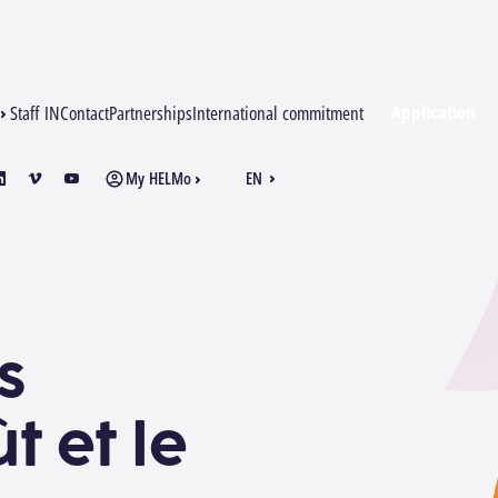
Application
Staff IN
Contact
Partnerships
International commitment
My HELMo
EN
am
inkedin
vimeo
youtube
FR
s
t et le