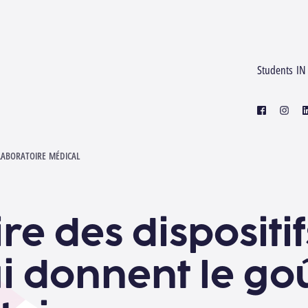
Students IN
facebook
instagr
l
 GOÛT ET LE SENS DE L'HISTOIRE
LABORATOIRE MÉDICAL
re des dispositif
i donnent le goû