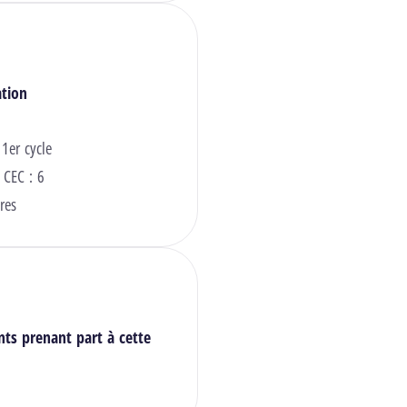
ation
 1er cycle
 CEC : 6
res
nts prenant part à cette