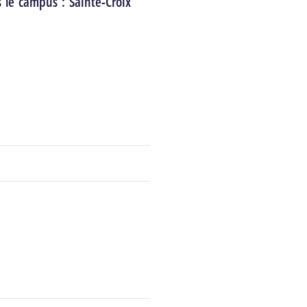
s le campus :
Sainte-Croix