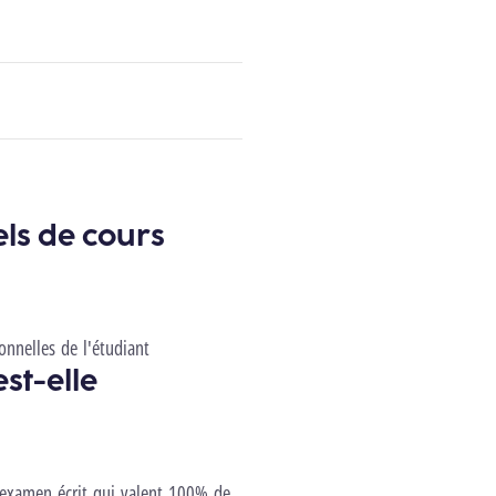
els de cours
sonnelles de l'étudiant
st-elle
n examen écrit qui valent 100% de