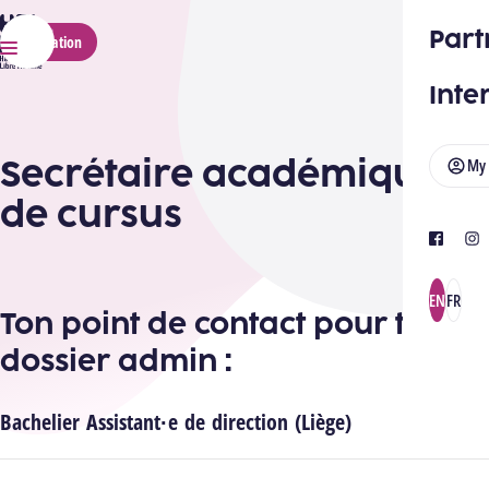
HELMo
Part
Application
Menu
Inte
Secrétaire académique et
My
de cursus
facebook
ins
EN
FR
Ton point de contact pour ton
dossier admin :
Bachelier Assistant·e de direction (Liège)