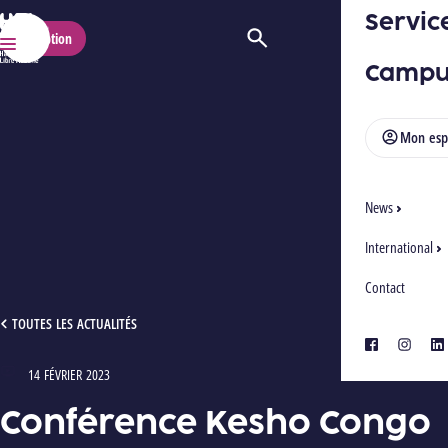
Servic
HELMo
Inscription
Ouvrir/Fermer la recherche
Menu
Campu
Mon esp
News
International
Contact
CONFÉRENCE KESHO CONGO
TOUTES LES ACTUALITÉS
facebook
instagra
lin
14 FÉVRIER 2023
Type : Vidéos
Conférence Kesho Congo