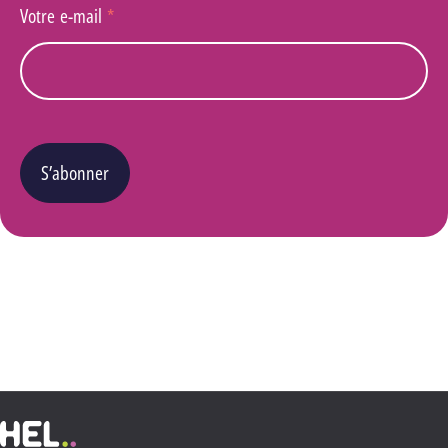
Votre e-mail
*
S’abonner
Vous pouvez changer d’avis à tout moment en cliquant sur le lien « Se désinscrire » situé
dans le pied de page de tout e-mail que vous recevrez de notre part. Pour plus de détails
quant à l’utilisation, la protection et le stockage de ces données, veuillez consulter notre
Politique Vie privée
.
Haute École Libre Mosane