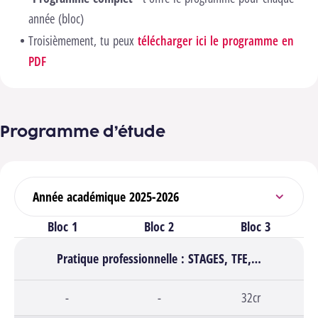
année (bloc)
Troisièmement, tu peux
télécharger ici le programme en
PDF
Programme d’étude
Sélectionner l’année académique
Bloc 1
Bloc 2
Bloc 3
Pratique professionnelle : STAGES, TFE,…
Bloc 1,
-
Bloc 2,
-
Bloc 3,
32cr