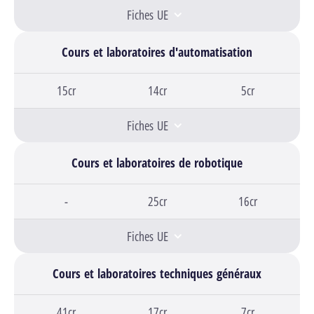
Fiches UE
Cours et laboratoires d'automatisation
Bloc 1,
15cr
Bloc 2,
14cr
Bloc 3,
5cr
Fiches UE
Cours et laboratoires de robotique
Bloc 1,
-
Bloc 2,
25cr
Bloc 3,
16cr
Fiches UE
Cours et laboratoires techniques généraux
Bloc 1,
41cr
Bloc 2,
17cr
Bloc 3,
7cr