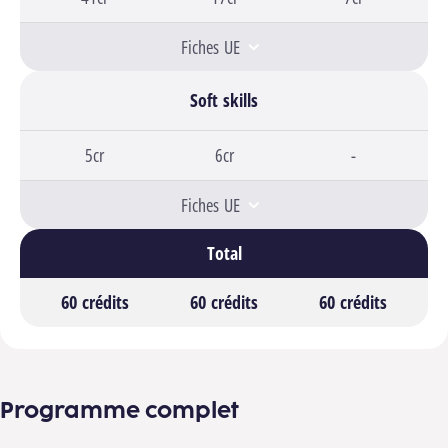
Fiches UE
Soft skills
Bloc 1,
5cr
Bloc 2,
6cr
Bloc 3,
-
Fiches UE
Total
Bloc 1
60 crédits
Bloc 2
60 crédits
Bloc 3
60 crédits
Programme complet