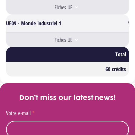
Fiches UE
UE09 - Monde industriel 1
5
Fiches UE
Total
60 crédits
Don’t miss our latest news!
Votre e-mail
*