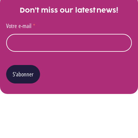
Don’t miss our latest news!
Votre e-mail
*
S’abonner
Vous pouvez changer d’avis à tout moment en cliquant sur le lien « Se désinscrire » situé
dans le pied de page de tout e-mail que vous recevrez de notre part. Pour plus de détails
quant à l’utilisation, la protection et le stockage de ces données, veuillez consulter notre
Politique Vie privée
.