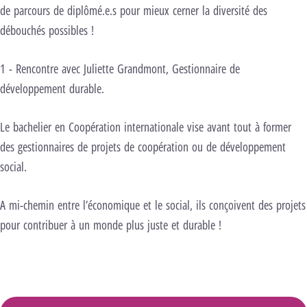
de parcours de diplômé.e.s pour mieux cerner la diversité des
débouchés possibles !
1 - Rencontre avec Juliette Grandmont, Gestionnaire de
développement durable.
Le bachelier en Coopération internationale vise avant tout à former
des gestionnaires de projets de coopération ou de développement
social.
A mi-chemin entre l’économique et le social, ils conçoivent des projets
pour contribuer à un monde plus juste et durable !
nels pour lancer cette vidéo.
Changer les
ages
Lancer la vidéo