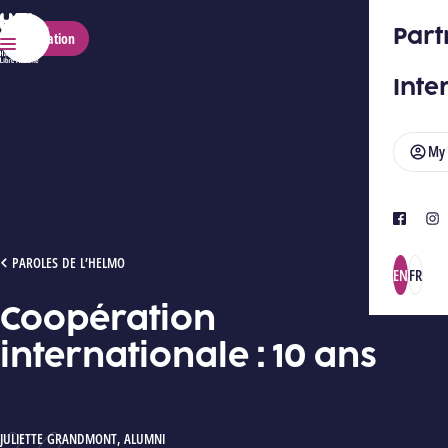
HELMo
Part
Application
Menu
Inte
My
facebook
ins
COOPÉRATION INTERNATIONALE : 10 ANS
PAROLES DE L’HELMO
EN
FR
Coopération
internationale : 10 ans
AUTEUR :
JULIETTE GRANDMONT
,
ALUMNI