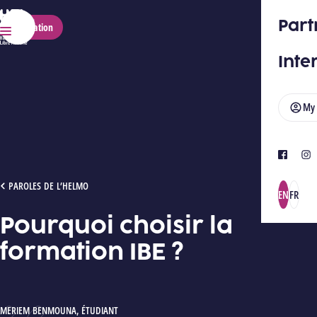
HELMo
Part
Application
Menu
Inte
My
facebook
ins
POURQUOI CHOISIR LA FORMATION IBE ?
PAROLES DE L’HELMO
EN
FR
Pourquoi choisir la
formation IBE ?
AUTEUR :
MERIEM BENMOUNA
,
ÉTUDIANT