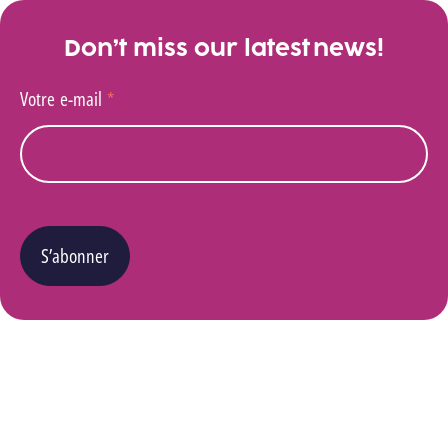
Don’t miss our latest news!
Votre e-mail
*
S’abonner
Vous pouvez changer d’avis à tout moment en cliquant sur le lien « Se désinscrire » situé
dans le pied de page de tout e-mail que vous recevrez de notre part. Pour plus de détails
quant à l’utilisation, la protection et le stockage de ces données, veuillez consulter notre
Politique Vie privée
.