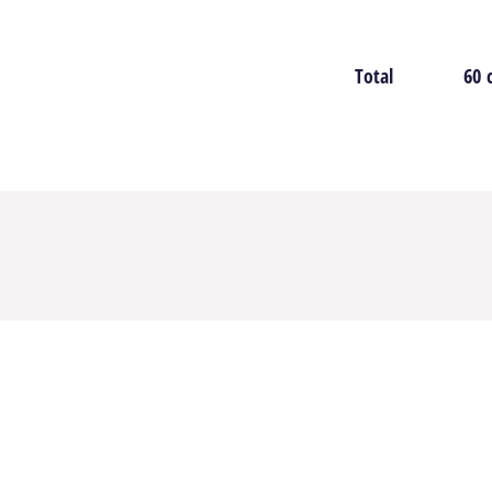
Total
Blo
60 