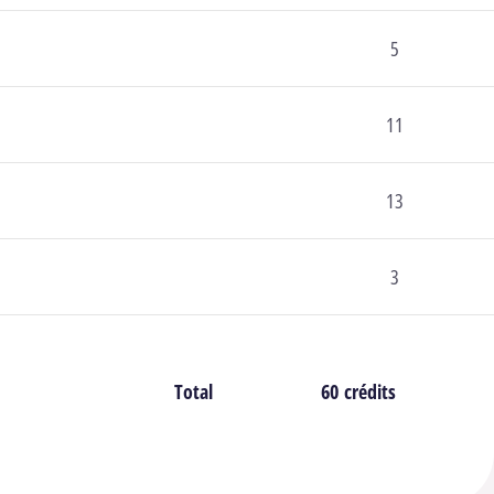
5
11
13
3
Total
60 crédits