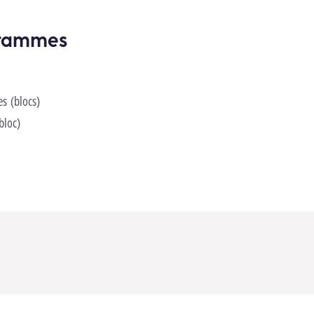
grammes
es (blocs)
bloc)