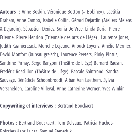
Auteurs :
Anne Boskin, Véronique Botton (« Bobine»), Laetitia
Braham, Anne Campo, Isabelle Collin, Gérard Dejardin (Ateliers Melens
& Dejardin), Sébastien Denies, Sonia De Vree, Linda Doria, Pierre
Etienne, Pierre Henrion (Triennale des arts de Liège) , Laurence Jonet,
Judith Kazmierczack, Murielle Lejeune, Anouck Loyens, Amélie Mernier,
David Monfort (bureau greisch), Laurence Peeters, Pinky Pintus,
Sandrine Pirnay, Serge Rangoni (Théâtre de Liège) Bernard Rausin,
Frédéric Rossillion (Théâtre de Liège), Pascale Saintrond, Sandra
Sauvage, Bénédicte Schoonbroodt, Alban Van Laethem, Sylvia
Verschelden, Caroline Villeval, Anne-Catherine Werner, Yves Winkin
Copywriting et interviews :
Bertrand Bouckaert
Photos :
Bertrand Bouckaert, Tom Delvaux, Patricia Huchot-
Boissier/Hans Lucas, Samuel Szepetiuk