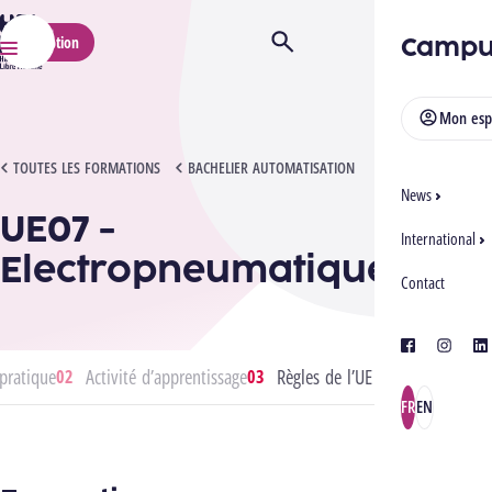
HELMo
Campu
Inscription
Ouvrir/Fermer la recherche
Menu
Mon esp
UE07 - ELECTROPNEUMATIQUE
TOUTES LES FORMATIONS
BACHELIER AUTOMATISATION
News
UE07 -
International
Electropneumatique
Contact
facebook
instagra
lin
pratique
Activité d’apprentissage
Règles de l’UE
FR
EN