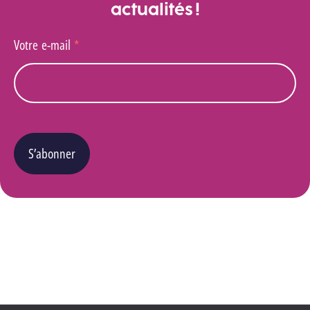
actualités !
Votre e-mail
*
S’abonner
Vous pouvez changer d’avis à tout moment en cliquant sur le lien « Se désinscrire » situé
dans le pied de page de tout e-mail que vous recevrez de notre part. Pour plus de détails
quant à l’utilisation, la protection et le stockage de ces données, veuillez consulter notre
Politique Vie privée
.