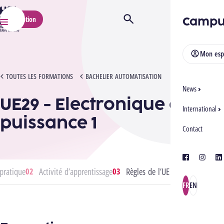
HELMo
Campu
Inscription
Ouvrir/Fermer la recherche
Menu
Mon esp
UE29 - ELECTRONIQUE DE PUISSANCE 1
TOUTES LES FORMATIONS
BACHELIER AUTOMATISATION
News
UE29 - Electronique de
International
puissance 1
Contact
facebook
instagra
lin
pratique
Activité d’apprentissage
Règles de l’UE
FR
EN