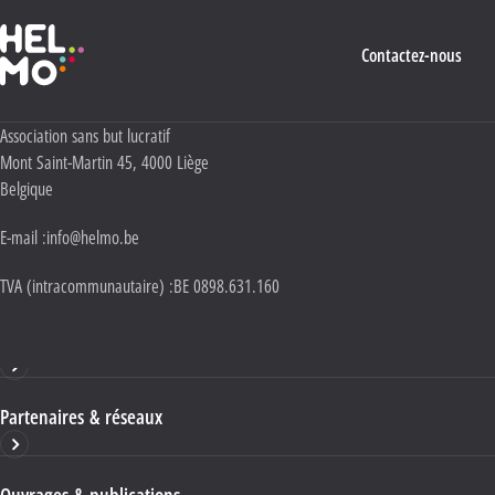
Haute École Libre Mosane
Contactez-nous
Adresse :
Association sans but lucratif
Mont Saint-Martin 45
,
4000
Liège
Belgique
E-mail :
info@helmo.be
TVA (intracommunautaire) :
BE 0898.631.160
Haute École HELMo
Partenaires & réseaux
Ouvrages & publications