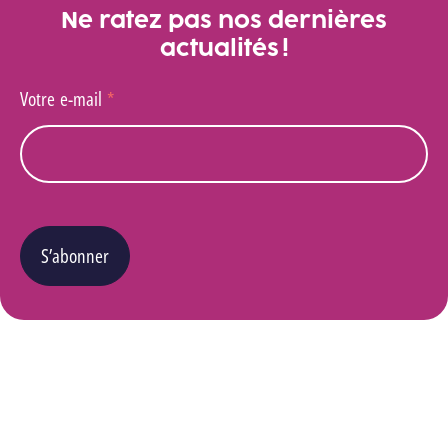
Ne ratez pas nos dernières
actualités !
Votre e-mail
*
S’abonner
Vous pouvez changer d’avis à tout moment en cliquant sur le lien « Se désinscrire » situé
dans le pied de page de tout e-mail que vous recevrez de notre part. Pour plus de détails
quant à l’utilisation, la protection et le stockage de ces données, veuillez consulter notre
Politique Vie privée
.