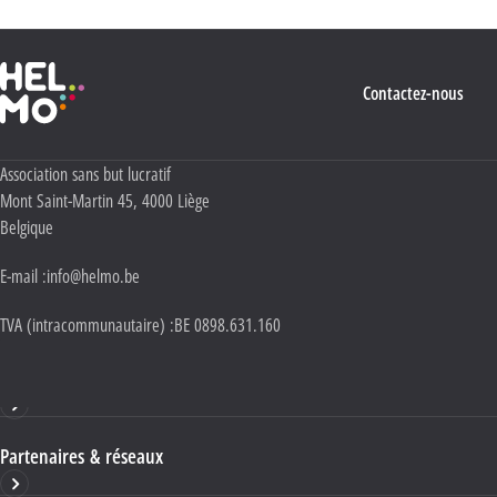
Haute École Libre Mosane
Contactez-nous
Adresse :
Association sans but lucratif
Mont Saint-Martin 45
,
4000
Liège
Belgique
E-mail :
info@helmo.be
TVA (intracommunautaire) :
BE 0898.631.160
Haute École HELMo
Partenaires & réseaux