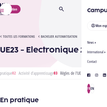
HELMo
Campu
Inscription
Ouvrir/Fermer la recherche
Menu
Mon esp
UE23 - ELECTRONIQUE 2
TOUTES LES FORMATIONS
BACHELIER AUTOMATISATION
News
UE23 - Electronique 2
International
Contact
pratique
Activité d’apprentissage
Règles de l’UE
facebook
instagra
lin
FR
EN
En pratique