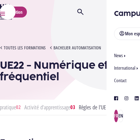
HELMo
Campu
Inscription
Ouvrir/Fermer la recherche
Menu
Mon esp
UE22 - NUMÉRIQUE ET FRÉQUENTIEL
TOUTES LES FORMATIONS
BACHELIER AUTOMATISATION
News
UE22 - Numérique et
International
fréquentiel
Contact
facebook
instagra
lin
pratique
Activité d’apprentissage
Règles de l’UE
FR
EN