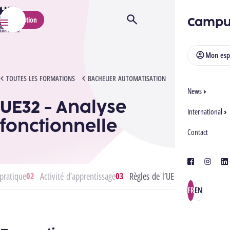
HELMo
Campu
Inscription
Ouvrir/Fermer la recherche
Menu
Mon esp
UE32 - ANALYSE FONCTIONNELLE
TOUTES LES FORMATIONS
BACHELIER AUTOMATISATION
News
UE32 - Analyse
International
fonctionnelle
Contact
facebook
instagra
lin
pratique
Activité d’apprentissage
Règles de l’UE
FR
EN