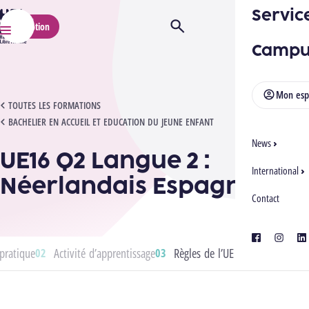
Servic
HELMo
Inscription
Ouvrir/Fermer la recherche
Menu
Campu
Mon esp
UE16 Q2 LANGUE 2 : NÉERLANDAIS ESPAGNOL
TOUTES LES FORMATIONS
BACHELIER EN ACCUEIL ET EDUCATION DU JEUNE ENFANT
News
UE16 Q2 Langue 2 :
International
Néerlandais Espagnol
Contact
facebook
instagra
lin
pratique
Activité d’apprentissage
Règles de l’UE