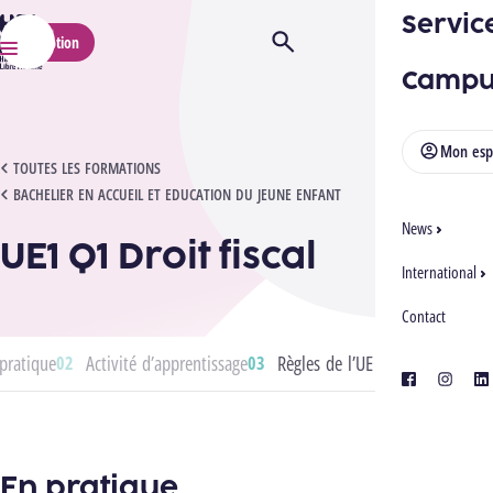
Servic
HELMo
Inscription
Ouvrir/Fermer la recherche
Menu
Campu
Mon esp
UE1 Q1 DROIT FISCAL
TOUTES LES FORMATIONS
BACHELIER EN ACCUEIL ET EDUCATION DU JEUNE ENFANT
News
UE1 Q1 Droit fiscal
International
Contact
pratique
Activité d’apprentissage
Règles de l’UE
facebook
instagra
lin
En pratique