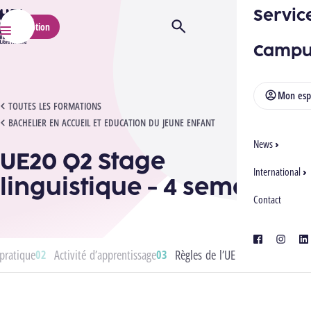
Servic
HELMo
Inscription
Ouvrir/Fermer la recherche
Menu
Campu
Mon esp
UE20 Q2 STAGE LINGUISTIQUE - 4 SEMAINES
TOUTES LES FORMATIONS
BACHELIER EN ACCUEIL ET EDUCATION DU JEUNE ENFANT
News
UE20 Q2 Stage
International
linguistique - 4 semaines
Contact
facebook
instagra
lin
pratique
Activité d’apprentissage
Règles de l’UE