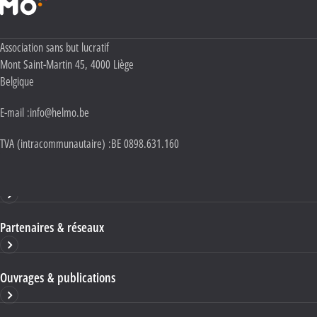
Adresse :
Association sans but lucratif
Mont Saint-Martin 45
,
4000
Liège
Belgique
E-mail :
info@helmo.be
TVA (intracommunautaire) :
BE 0898.631.160
Haute École HELMo
Partenaires & réseaux
Ouvrages & publications