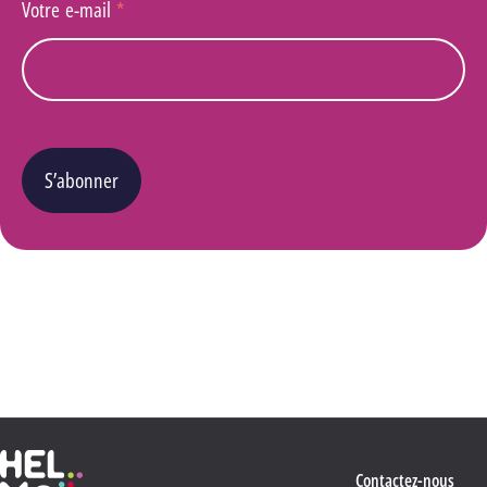
Votre e-mail
*
S’abonner
Vous pouvez changer d’avis à tout moment en cliquant sur le lien « Se désinscrire » situé
dans le pied de page de tout e-mail que vous recevrez de notre part. Pour plus de détails
quant à l’utilisation, la protection et le stockage de ces données, veuillez consulter notre
Politique Vie privée
.
Haute École Libre Mosane
Contactez-nous