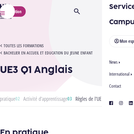
Servic
HELMo
Inscription
Ouvrir/Fermer la recherche
Menu
Campu
Mon esp
UE3 Q1 ANGLAIS
TOUTES LES FORMATIONS
BACHELIER EN ACCUEIL ET EDUCATION DU JEUNE ENFANT
News
UE3 Q1 Anglais
International
Contact
pratique
Activité d’apprentissage
Règles de l’UE
facebook
instagra
lin
En pratique