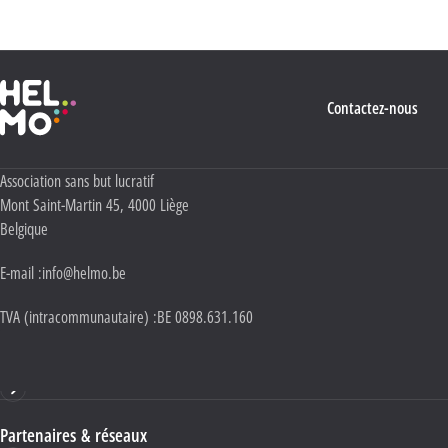
Haute École Libre Mosane
Contactez-nous
Adresse :
Association sans but lucratif
Mont Saint-Martin 45
,
4000
Liège
Belgique
E-mail :
info@helmo.be
TVA (intracommunautaire) :
BE 0898.631.160
Haute École HELMo
Partenaires & réseaux