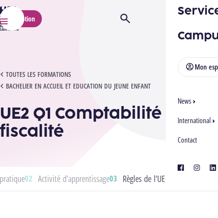
Servic
HELMo
Inscription
Ouvrir/Fermer la recherche
Menu
Campu
Mon esp
UE2 Q1 COMPTABILITÉ ET FISCALITÉ
TOUTES LES FORMATIONS
BACHELIER EN ACCUEIL ET EDUCATION DU JEUNE ENFANT
News
UE2 Q1 Comptabilité et
International
fiscalité
Contact
facebook
instagra
lin
pratique
Activité d’apprentissage
Règles de l’UE