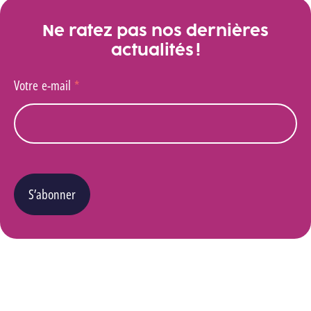
Ne ratez pas nos dernières
actualités !
Votre e-mail
*
S’abonner
Vous pouvez changer d’avis à tout moment en cliquant sur le lien « Se désinscrire » situé
dans le pied de page de tout e-mail que vous recevrez de notre part. Pour plus de détails
quant à l’utilisation, la protection et le stockage de ces données, veuillez consulter notre
Politique Vie privée
.