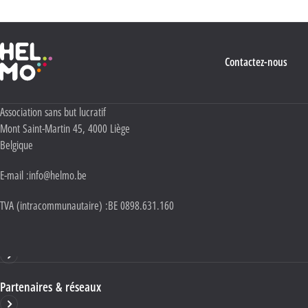
Haute École Libre Mosane
Contactez-nous
Adresse :
Association sans but lucratif
Mont Saint-Martin 45
,
4000
Liège
Belgique
E-mail :
info@helmo.be
TVA (intracommunautaire) :
BE 0898.631.160
Haute École HELMo
Partenaires & réseaux