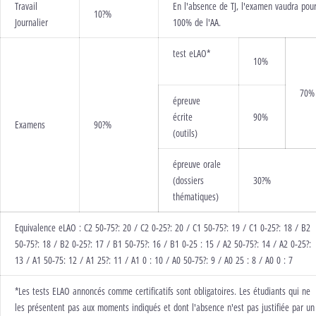
T
ravail
E
n l'absence de TJ, l'examen
vaudra pou
10?%
J
ournalier
10
0
%
de
l'AA
.
test
eLAO*
10%
70%
épreuve
écrite
90%
E
xamens
90?%
(
outils
)
épreuve
orale
(
dossiers
30?%
thématiques)
Equivalence
eLAO
: C2 50-
75?:
20 / C2 0-
25?:
20 / C1 50-
75?:
19 / C1 0-
25?:
18 / B2
50-
75?:
1
8
/ B2 0-
25?:
1
7
/ B1 50-
75?:
1
6
/
B1 0
-
25
:
1
5
/ A2
50-
75?:
1
4
/ A2 0-
25?:
1
3
/
A1 50
-75: 12 /
A1
25
?:
11
/ A1
0
:
10
/ A0 50-
75?:
9
/
A0
25 :
8 /
A0 0
: 7
*
Les tests ELAO
annoncés comme certificatifs sont obligatoires. Les étudiants qui ne
les présentent pas
aux moments indiqués
et dont l'absence n'est pas justifiée par un