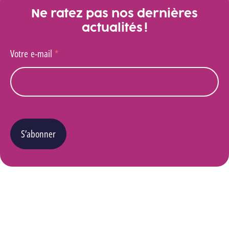
Ne ratez pas nos dernières
actualités !
Votre e-mail
*
S’abonner
Vous pouvez changer d’avis à tout moment en cliquant sur le lien « Se désinscrire » situé
dans le pied de page de tout e-mail que vous recevrez de notre part. Pour plus de détails
quant à l’utilisation, la protection et le stockage de ces données, veuillez consulter notre
Politique Vie privée
.