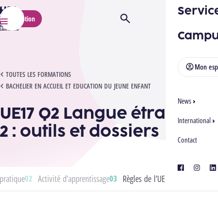
Servic
HELMo
Inscription
Ouvrir/Fermer la recherche
Menu
Campu
Mon esp
UE17 Q2 LANGUE ÉTRANGÈRE 2 : OUTILS ET DOSSIERS
TOUTES LES FORMATIONS
BACHELIER EN ACCUEIL ET EDUCATION DU JEUNE ENFANT
News
UE17 Q2 Langue étrangère
International
2 : outils et dossiers
Contact
facebook
instagra
lin
pratique
Activité d’apprentissage
Règles de l’UE