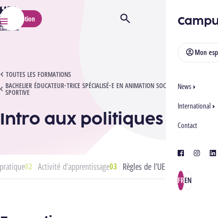
HELMo
Campu
Inscription
Ouvrir/Fermer la recherche
Menu
Mon esp
INTRO AUX POLITIQUES
TOUTES LES FORMATIONS
BACHELIER ÉDUCATEUR·TRICE SPÉCIALISÉ·E EN ANIMATION SOCIOCULTURELLE ET
News
SPORTIVE
International
Intro aux politiques
Contact
facebook
instagra
lin
pratique
Activité d’apprentissage
Règles de l’UE
FR
EN