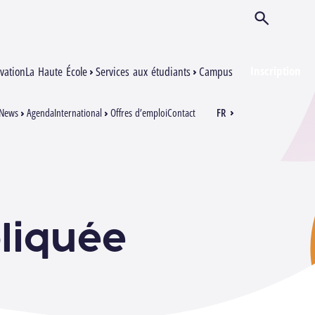
Ouvrir/Ferm
Inscription
vation
La Haute École
Services aux étudiants
Campus
News
Agenda
International
Offres d’emploi
Contact
FR
EN
liquée