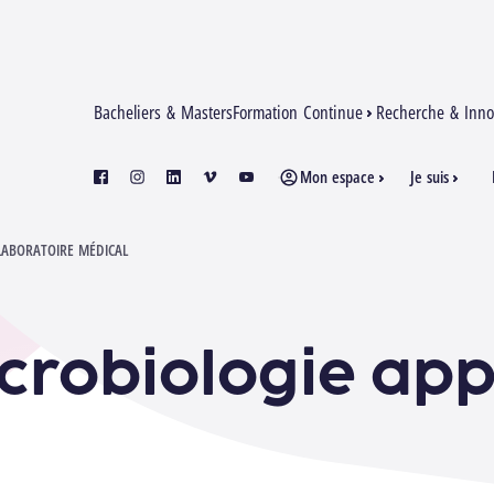
Bacheliers & Masters
Formation Continue
Recherche & Inno
Mon espace
Je suis
facebook
instagram
linkedin
vimeo
youtube
LABORATOIRE MÉDICAL
crobiologie app