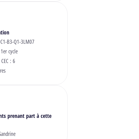
ation
: C1-B3-Q1-3LM07
 1er cycle
 CEC : 6
res
nts prenant part à cette
Sandrine