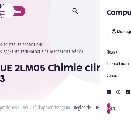
HELMo
Campu
Inscription
Ouvrir/Fermer la recherche
Menu
Mon esp
UE 2LM05 CHIMIE CLINIQUE 3
TOUTES LES FORMATIONS
BACHELIER TECHNOLOGUE DE LABORATOIRE MÉDICAL
News
International
UE 2LM05 Chimie clinique
3
Contact
facebook
instagra
lin
pratique
Activité d’apprentissage
Règles de l’UE
FR
EN