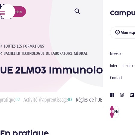
HELMo
Campu
Inscription
Ouvrir/Fermer la recherche
Menu
Mon esp
UE 2LM03 IMMUNOLOGIE
TOUTES LES FORMATIONS
BACHELIER TECHNOLOGUE DE LABORATOIRE MÉDICAL
News
International
UE 2LM03 Immunologie
Contact
facebook
instagra
lin
pratique
Activité d’apprentissage
Règles de l’UE
FR
EN
En pratique