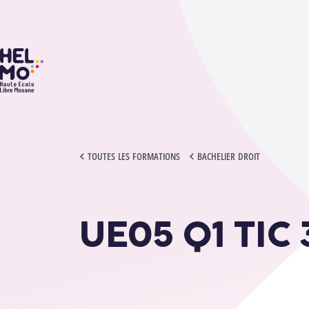
HELMo
UE05 Q1 TIC 3
TOUTES LES FORMATIONS
BACHELIER DROIT
UE05 Q1 TIC 