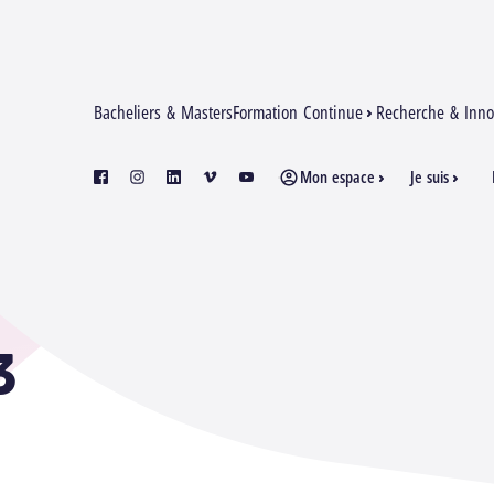
Bacheliers & Masters
Formation Continue
Recherche & Inno
Mon espace
Je suis
facebook
instagram
linkedin
vimeo
youtube
3