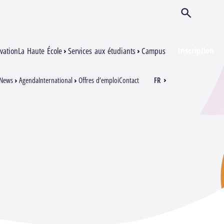
Ouvrir/Ferm
Inscription
vation
La Haute École
Services aux étudiants
Campus
News
Agenda
International
Offres d’emploi
Contact
FR
EN