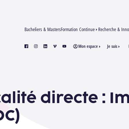
Bacheliers & Masters
Formation Continue
Recherche & Inno
Mon espace
Je suis
facebook
instagram
linkedin
vimeo
youtube
alité directe : I
OC)