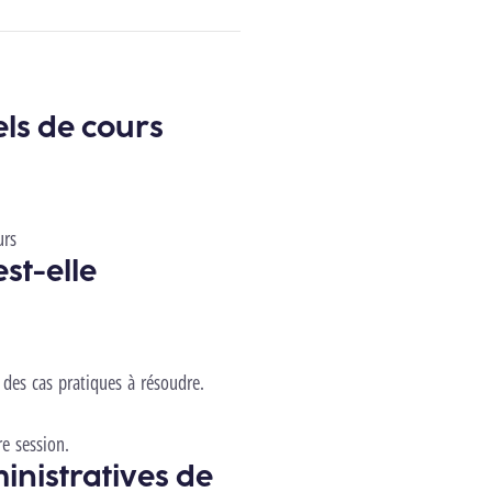
els de cours
urs
st-elle
 des cas pratiques à résoudre.
re session.
inistratives de