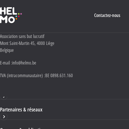
Haute École Libre Mosane
Contactez-nous
Adresse :
Association sans but lucratif
Mont Saint-Martin 45
,
4000
Liège
Belgique
E-mail :
info@helmo.be
TVA (intracommunautaire) :
BE 0898.631.160
Haute École HELMo
Partenaires & réseaux