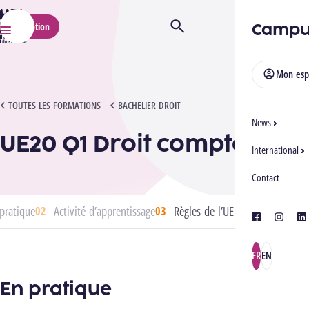
HELMo
Campu
Inscription
Ouvrir/Fermer la recherche
Menu
Mon esp
UE20 Q1 DROIT COMPTABLE
TOUTES LES FORMATIONS
BACHELIER DROIT
News
UE20 Q1 Droit comptable
International
Contact
pratique
Activité d’apprentissage
Règles de l’UE
facebook
instagra
lin
FR
EN
En pratique