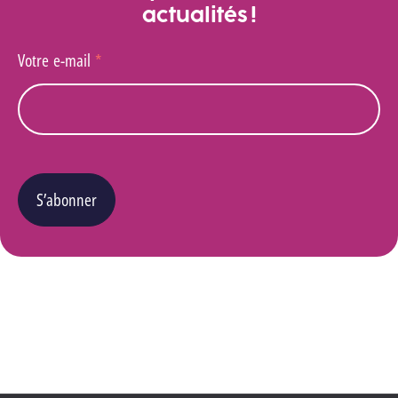
actualités !
Votre e-mail
*
S’abonner
Vous pouvez changer d’avis à tout moment en cliquant sur le lien « Se désinscrire » situé
dans le pied de page de tout e-mail que vous recevrez de notre part. Pour plus de détails
quant à l’utilisation, la protection et le stockage de ces données, veuillez consulter notre
Politique Vie privée
.