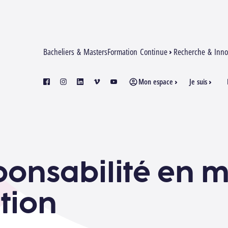
Bacheliers & Masters
Formation Continue
Recherche & Inno
Mon espace
Je suis
facebook
instagram
linkedin
vimeo
youtube
ponsabilité en m
tion