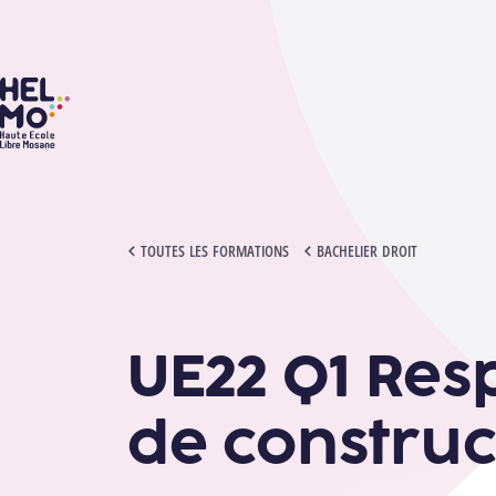
HELMo
UE22 Q1 RESPONSABILITÉ EN MATIÈRE DE CONSTRUCTION
TOUTES LES FORMATIONS
BACHELIER DROIT
UE22 Q1 Res
de construc