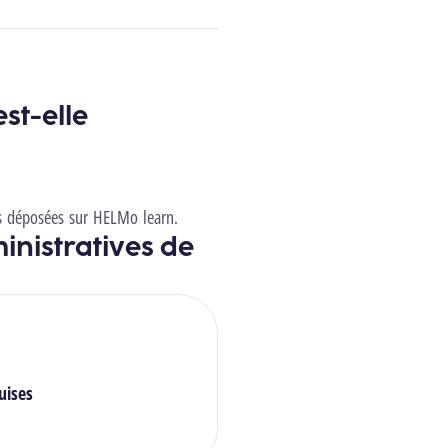
st-elle
des déposées sur HELMo learn.
inistratives de
uises