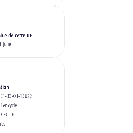
ble de cette UE
 Julie
ation
 C1-B3-Q1-13U22
 1er cycle
 CEC : 6
res