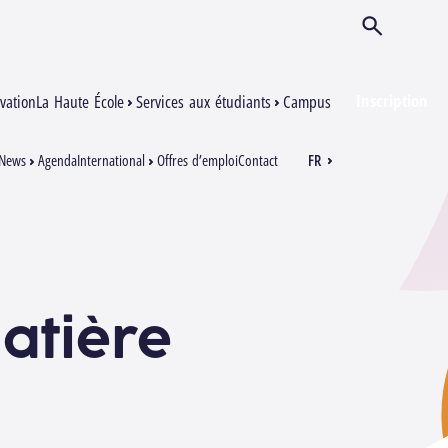
Ouvrir/Ferm
Inscription
vation
La Haute École
Services aux étudiants
Campus
News
Agenda
International
Offres d’emploi
Contact
FR
EN
atière