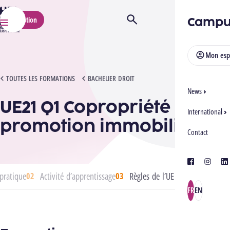
HELMo
Campu
Inscription
Ouvrir/Fermer la recherche
Menu
Mon esp
UE21 Q1 COPROPRIÉTÉ ET PROMOTION IMMOBILIÈRE
TOUTES LES FORMATIONS
BACHELIER DROIT
News
UE21 Q1 Copropriété et
International
promotion immobilière
Contact
facebook
instagra
lin
pratique
Activité d’apprentissage
Règles de l’UE
FR
EN