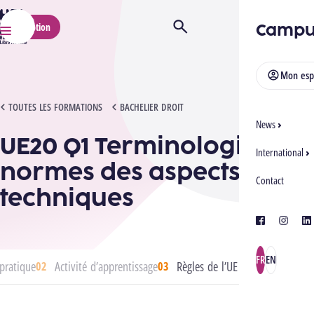
HELMo
Campu
Inscription
Ouvrir/Fermer la recherche
Menu
Mon esp
UE20 Q1 TERMINOLOGIE ET NORMES DES ASPECTS TECHNIQUES
TOUTES LES FORMATIONS
BACHELIER DROIT
News
UE20 Q1 Terminologie et
International
normes des aspects
Contact
techniques
facebook
instagra
lin
FR
EN
pratique
Activité d’apprentissage
Règles de l’UE