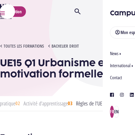
HELMo
Campu
Inscription
Ouvrir/Fermer la recherche
Menu
Mon esp
UE15 Q1 URBANISME ET MOTIVATION FORMELLE
TOUTES LES FORMATIONS
BACHELIER DROIT
News
UE15 Q1 Urbanisme et
International
motivation formelle
Contact
facebook
instagra
lin
pratique
Activité d’apprentissage
Règles de l’UE
FR
EN