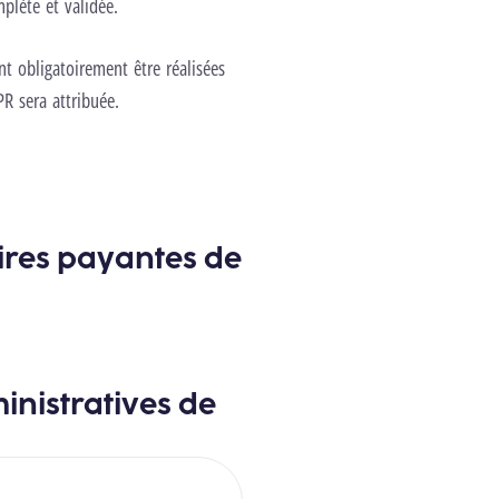
plète et validée.
nt obligatoirement être réalisées
R sera attribuée.
oires payantes de
inistratives de