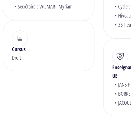
Secrétaire :
WILMART Myriam
Cycle :
Niveau
36 heu
Cursus
Droit
Enseigna
UE
JANS P
BORREL
JACQU