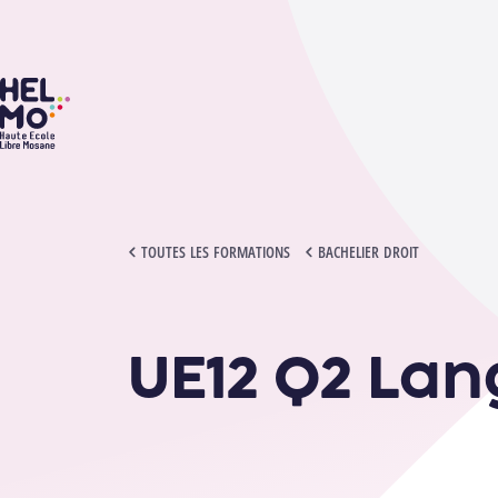
HELMo
UE12 Q2 LANGUE ÉTRANGÈRE 4
TOUTES LES FORMATIONS
BACHELIER DROIT
UE12 Q2 Lan