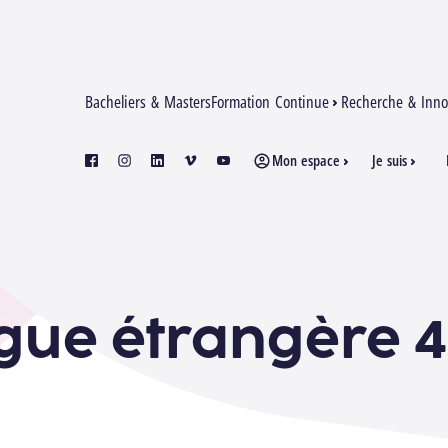
Bacheliers & Masters
Formation Continue
Recherche & Inno
Mon espace
Je suis
facebook
instagram
linkedin
vimeo
youtube
gue étrangère 4