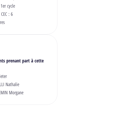
 1er cycle
 CEC : 6
res
nts prenant part à cette
ieter
LI Nathalie
EMIN Morgane