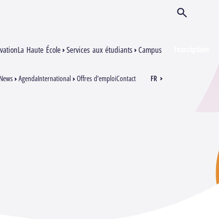
Ouvrir/Ferm
Inscription
vation
La Haute École
Services aux étudiants
Campus
News
Agenda
International
Offres d’emploi
Contact
FR
EN