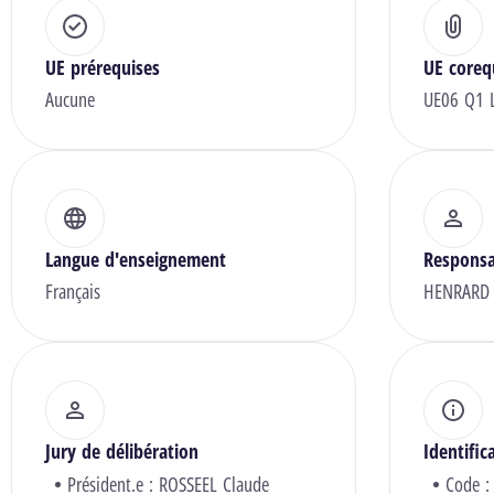
UE prérequises
UE coreq
Aucune
UE06 Q1 L
Langue d'enseignement
Responsa
Français
HENRARD 
Jury de délibération
Identific
Président.e :
ROSSEEL Claude
Code :