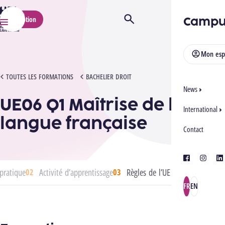
HELMo
Campu
Inscription
Ouvrir/Fermer la recherche
Menu
Mon esp
UE06 Q1 MAÎTRISE DE LA LANGUE FRANÇAISE
TOUTES LES FORMATIONS
BACHELIER DROIT
News
UE06 Q1 Maîtrise de la
International
langue française
Contact
facebook
instagra
lin
pratique
Activité d’apprentissage
Règles de l’UE
FR
EN