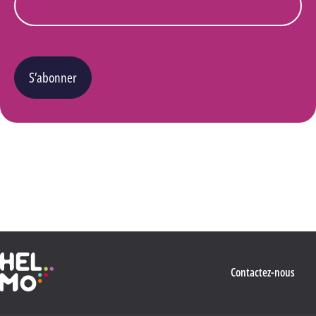
S’abonner
Vous pouvez changer d’avis à tout moment en cliquant sur le lien « Se désinscrire » situé
dans le pied de page de tout e-mail que vous recevrez de notre part. Pour plus de détails
quant à l’utilisation, la protection et le stockage de ces données, veuillez consulter notre
Politique Vie privée
.
Haute École Libre Mosane
Contactez-nous