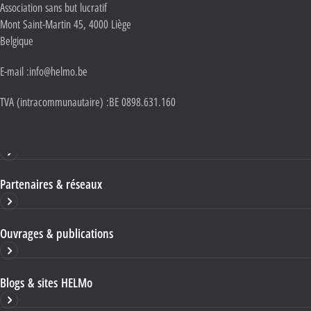
Adresse :
Association sans but lucratif
Mont Saint-Martin 45
,
4000
Liège
Belgique
E-mail :
info@helmo.be
TVA (intracommunautaire) :
BE 0898.631.160
Haute École HELMo
Partenaires & réseaux
Ouvrages & publications
Blogs & sites HELMo