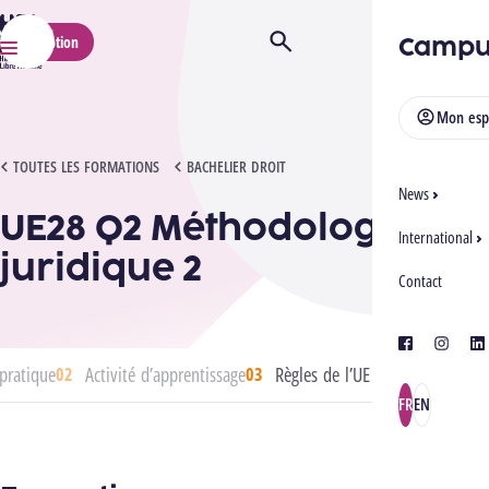
HELMo
Campu
Inscription
Ouvrir/Fermer la recherche
Menu
Mon esp
UE28 Q2 MÉTHODOLOGIE JURIDIQUE 2
TOUTES LES FORMATIONS
BACHELIER DROIT
News
UE28 Q2 Méthodologie
International
juridique 2
Contact
facebook
instagra
lin
pratique
Activité d’apprentissage
Règles de l’UE
FR
EN