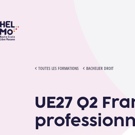
HELMo
UE27 Q2 FRANÇAIS : COMMUNICATION PROFESSIONNELLE 3
TOUTES LES FORMATIONS
BACHELIER DROIT
UE27 Q2 Fra
professionn