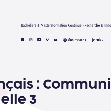
Bacheliers & Masters
Formation Continue
Recherche & Inno
Mon espace
Je suis
facebook
instagram
linkedin
vimeo
youtube
nçais : Communi
elle 3