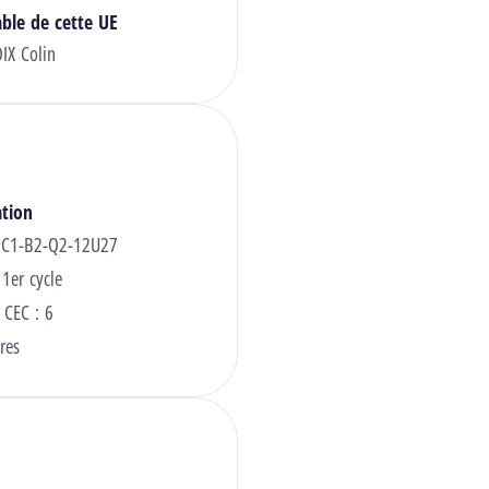
ble de cette UE
IX Colin
ation
 C1-B2-Q2-12U27
 1er cycle
 CEC : 6
res