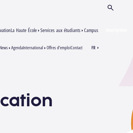
Ouvrir/Ferm
Inscription
vation
La Haute École
Services aux étudiants
Campus
News
Agenda
International
Offres d’emploi
Contact
FR
EN
cation