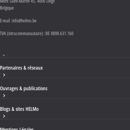
Mont Saint-Martin 45
,
4000
Liège
Belgique
E-mail :
info@helmo.be
TVA (intracommunautaire) :
BE 0898.631.160
Haute École HELMo
Partenaires & réseaux
Ouvrages & publications
Blogs & sites HELMo
Mentions Légales