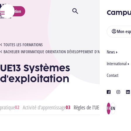
HELMo
Campu
Inscription
Ouvrir/Fermer la recherche
Menu
Mon esp
UE13 SYSTÈMES D'EXPLOITATION
TOUTES LES FORMATIONS
BACHELIER INFORMATIQUE ORIENTATION DÉVELOPPEMENT D'APPLICATIONS
News
International
UE13 Systèmes
d'exploitation
Contact
facebook
instagra
lin
pratique
Activité d’apprentissage
Règles de l’UE
FR
EN