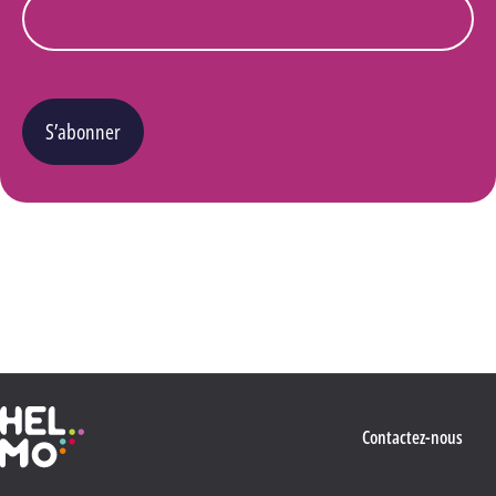
S’abonner
Vous pouvez changer d’avis à tout moment en cliquant sur le lien « Se désinscrire » situé
dans le pied de page de tout e-mail que vous recevrez de notre part. Pour plus de détails
quant à l’utilisation, la protection et le stockage de ces données, veuillez consulter notre
Politique Vie privée
.
Haute École Libre Mosane
Contactez-nous