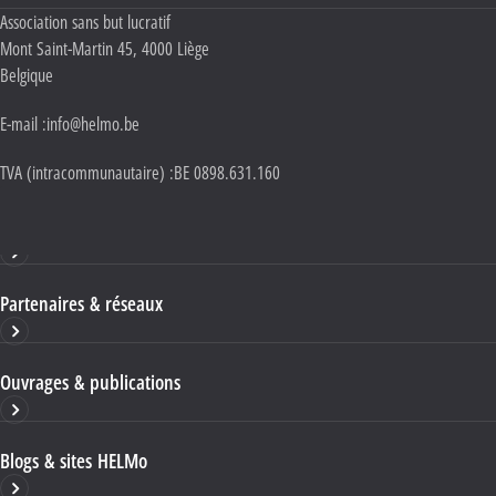
Adresse :
Association sans but lucratif
Mont Saint-Martin 45
,
4000
Liège
Belgique
E-mail :
info@helmo.be
TVA (intracommunautaire) :
BE 0898.631.160
Haute École HELMo
Partenaires & réseaux
Ouvrages & publications
Blogs & sites HELMo