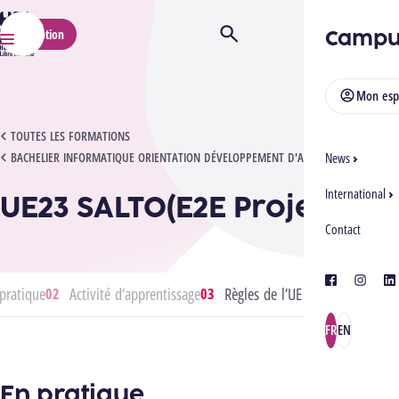
HELMo
Campu
Inscription
Ouvrir/Fermer la recherche
Menu
Mon esp
UE23 SALTO(E2E PROJECTS)1
TOUTES LES FORMATIONS
BACHELIER INFORMATIQUE ORIENTATION DÉVELOPPEMENT D'APPLICATIONS
News
International
UE23 SALTO(E2E Projects)1
Contact
facebook
instagra
lin
pratique
Activité d’apprentissage
Règles de l’UE
FR
EN
En pratique