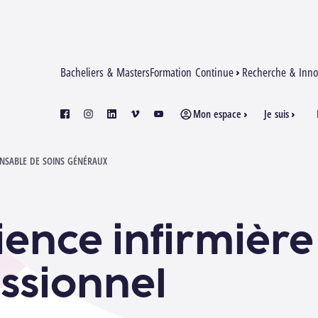
Bacheliers & Masters
Formation Continue
Recherche & Inno
Mon espace
Je suis
facebook
instagram
linkedin
vimeo
youtube
ONSABLE DE SOINS GÉNÉRAUX
cience infirmière
ssionnel