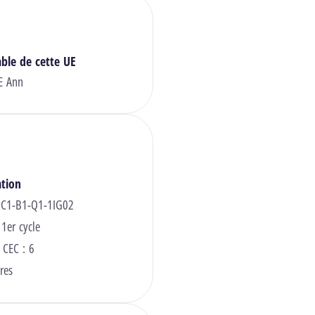
ble de cette UE
E Ann
ation
 C1-B1-Q1-1IG02
 1er cycle
 CEC : 6
res