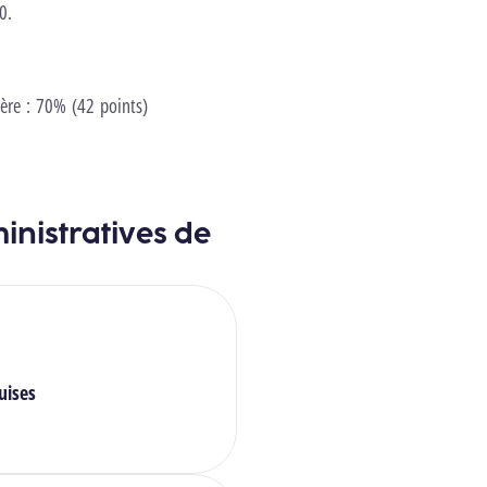
0.
ière : 70% (42 points)
inistratives de
uises