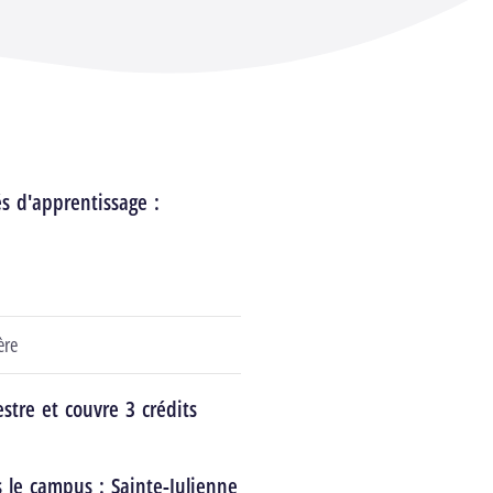
és d'apprentissage :
ère
stre et couvre 3 crédits
s le campus :
Sainte-Julienne