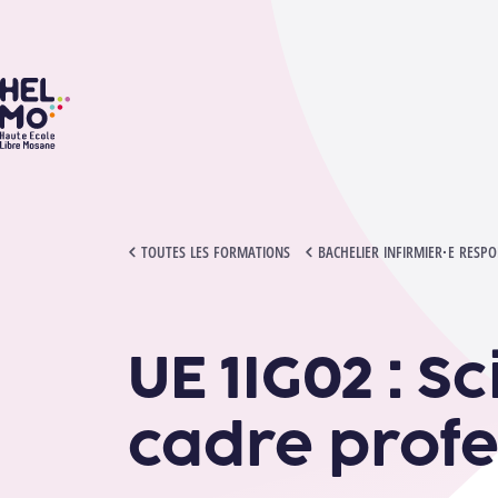
HELMo
UE 1IG02 : SCIENCE INFIRMIÈRE ET CADRE PROFESSIONNEL
TOUTES LES FORMATIONS
BACHELIER INFIRMIER·E RESP
UE 1IG02 : S
cadre profe