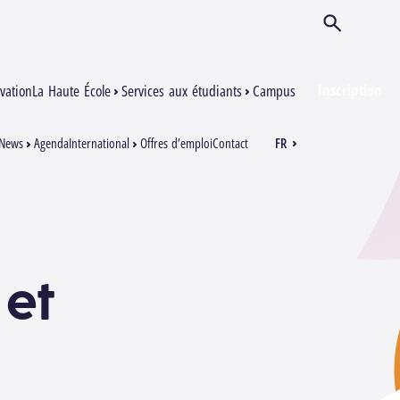
Ouvrir/Ferm
Inscription
vation
La Haute École
Services aux étudiants
Campus
News
Agenda
International
Offres d’emploi
Contact
FR
EN
 et